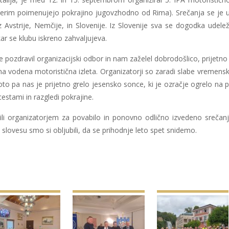
terim poimenujejo pokrajino jugovzhodno od Rima). Srečanja se je ud
r iz Avstrije, Nemčije, in Slovenije. Iz Slovenije sva se dogodka udel
kar se klubu iskreno zahvaljujeva.
 pozdravil organizacijski odbor in nam zaželel dobrodošlico, prijetno 
evna vodena motoristična izleta. Organizatorji so zaradi slabe vremens
o pa nas je prijetno grelo jesensko sonce, ki je ozračje ogrelo na p
cestami in razgledi pokrajine.
ili organizatorjem za povabilo in ponovno odlično izvedeno srečanj
Ob slovesu smo si obljubili, da se prihodnje leto spet snidemo.