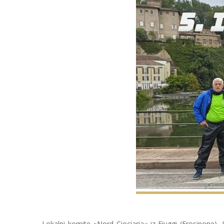
Lokalni komite »Nord Ciociaria« iz Fiuggi (Frosinone), 