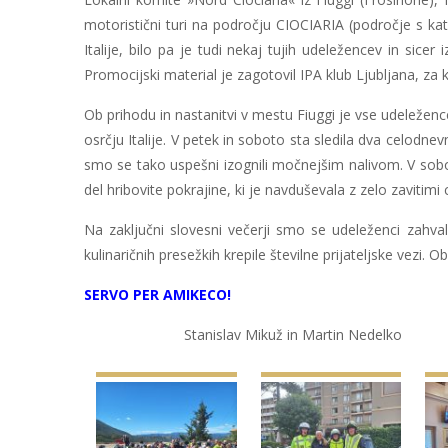
motoristični turi na področju CIOCIARIA (področje s ka
Italije, bilo pa je tudi nekaj tujih udeležencev in sice
Promocijski material je zagotovil IPA klub Ljubljana, za 
Ob prihodu in nastanitvi v mestu Fiuggi je vse udeležence
osrčju Italije. V petek in soboto sta sledila dva celodn
smo se tako uspešni izognili močnejšim nalivom. V sobot
del hribovite pokrajine, ki je navduševala z zelo zavitimi 
Na zaključni slovesni večerji smo se udeleženci zahval
kulinaričnih presežkih krepile številne prijateljske vezi. 
SERVO PER AMIKECO!
Stanislav Mikuž in Martin Nedelko