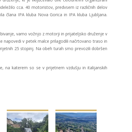
eležilo cca. 40 motoristov, predvsem iz različnih delov
ežila člana IPA kluba Nova Gorica in IPA kluba Ljubljana.
bivanje, varno vožnjo z motorji in prijateljsko druženje v
ke napovedi v petek malce prilagodili načrtovano traso in
rijetnih 25 stopinj. Na obeh turah smo prevozili dobršen
e, na katerem so se v prijetnem vzdušju in italijanskih