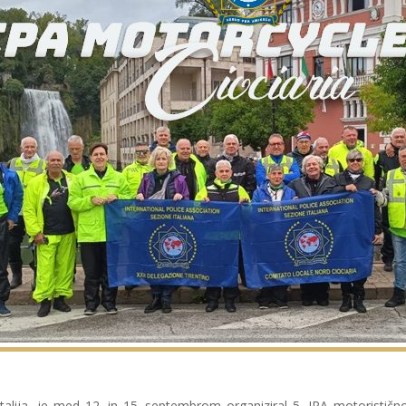
Italija, je med 12. in 15. septembrom organiziral 5. IPA motoristično