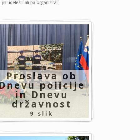
 udeležili ali pa organizirali.
l
a
n
i
c
e
i
n
Proslava ob
č
Dnevu policije
l
in Dnevu
a
državnost
n
9 slik
i
I
P