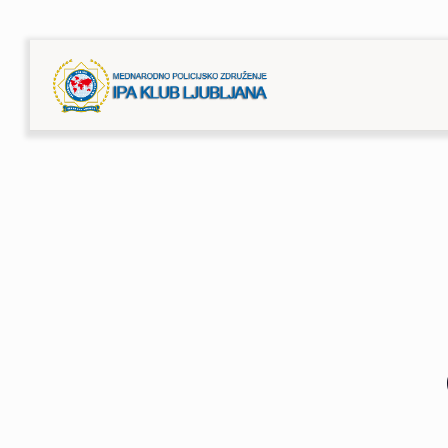
S
R
E
Č
A
N
J
E