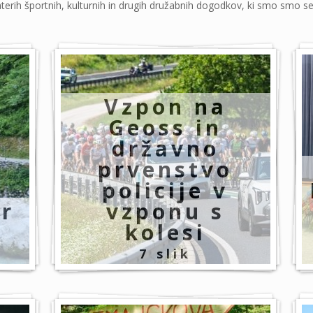
terih športnih, kulturnih in drugih družabnih dogodkov, ki smo smo se jih
Vzpon na
Geoss in
državno
prvenstvo
policije v
r
vzponu s
kolesi
7 slik
D
V