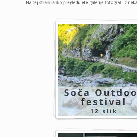
Č
Na tej strani lahko pregledujete galerije fotografij z neka
L
4
A
.
N
M
O
E
V
M
I
O
P
R
A
I
M
A
O
Soča Outdoo
L
T
festival
D
O
A
12 slik
S
M
E
I