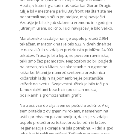
Heat«, v kateri igra tudi naš košarkar Goran Dragić.
Cilj je bil v mestnem parku Bayfront. Na štart sta me
pospremili moja hči in prijateljica, moji navijačici.
Vzdušje je bilo, kljub slabemu vremenu in zgodnjim
jutranjim uram, odlično. Tudi navijačev je bilo veliko.
Maratonsko razdaljo nam je uspelo preteči 2.964
tekačem, maratonk nas je bilo 932. V dveh dneh se
je na različnih razdaljah preizkusilo približno 24.000
tekačev. Trasa je bila lepa, ne povsem ravninska,
tekli smo čez pet mostov. Nepozabni so bili pogledi
na ocean, reko Miami, visoke stavbe in ogromne
križarke. Miami je namreč svetovna prestolnica
križarskih ladij in najpomembnejše pristanišče
križark na svetu. Svojevrstni užitek je bilo teči po
famozni »Miami beach« in po ulicah mesta,
poslikanih z gromozanskimi grafiti.
Na trasi, vse do cilja, sem se počutila odlično. V cilj
sem pritekla z dvignjenimi rokami, nasmehom na
ustih, predvsem pa zadovoljna, da mi je razdaljo
uspelo preteči brez težav, brez bolečin in krčev.
Regeneracija skorajda ni bila potrebna. » I did a god
job«, kot bi rekli Američani. Teči tak maraton je res