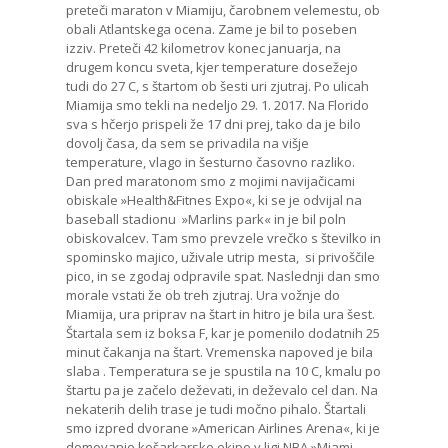
preteči maraton v Miamiju, čarobnem velemestu, ob
obali Atlantskega ocena. Zame je bil to poseben
izziv. Preteči 42 kilometrov konec januarja, na
drugem koncu sveta, kjer temperature dosežejo
tudi do 27 C, s štartom ob šesti uri zjutraj. Po ulicah
Miamija smo tekli na nedeljo 29. 1. 2017. Na Florido
sva s hčerjo prispeli že 17 dni prej, tako da je bilo
dovolj časa, da sem se privadila na višje
temperature, vlago in šesturno časovno razliko.
Dan pred maratonom smo z mojimi navijačicami
obiskale »Health&Fitnes Expo«, ki se je odvijal na
baseball stadionu »Marlins park« in je bil poln
obiskovalcev. Tam smo prevzele vrečko s številko in
spominsko majico, uživale utrip mesta, si privoščile
pico, in se zgodaj odpravile spat. Naslednji dan smo
morale vstati že ob treh zjutraj. Ura vožnje do
Miamija, ura priprav na štart in hitro je bila ura šest.
Štartala sem iz boksa F, kar je pomenilo dodatnih 25
minut čakanja na štart. Vremenska napoved je bila
slaba . Temperatura se je spustila na 10 C, kmalu po
štartu pa je začelo deževati, in deževalo cel dan. Na
nekaterih delih trase je tudi močno pihalo. Štartali
smo izpred dvorane »American Airlines Arena«, ki je
domovanje košarkarske ekipe v ligi NBA »Miami