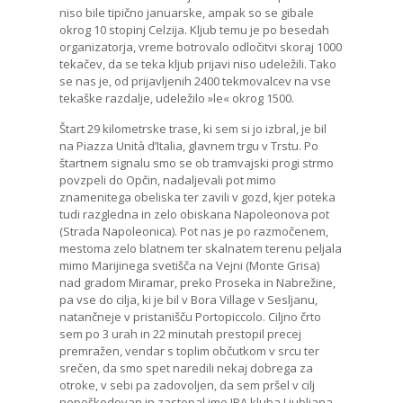
niso bile tipično januarske, ampak so se gibale
okrog 10 stopinj Celzija. Kljub temu je po besedah
organizatorja, vreme botrovalo odločitvi skoraj 1000
tekačev, da se teka kljub prijavi niso udeležili. Tako
se nas je, od prijavljenih 2400 tekmovalcev na vse
tekaške razdalje, udeležilo »le« okrog 1500.
Štart 29 kilometrske trase, ki sem si jo izbral, je bil
na Piazza Unità d’Italia, glavnem trgu v Trstu. Po
štartnem signalu smo se ob tramvajski progi strmo
povzpeli do Opčin, nadaljevali pot mimo
znamenitega obeliska ter zavili v gozd, kjer poteka
tudi razgledna in zelo obiskana Napoleonova pot
(Strada Napoleonica). Pot nas je po razmočenem,
mestoma zelo blatnem ter skalnatem terenu peljala
mimo Marijinega svetišča na Vejni (Monte Grisa)
nad gradom Miramar, preko Proseka in Nabrežine,
pa vse do cilja, ki je bil v Bora Village v Sesljanu,
natančneje v pristanišču Portopiccolo. Ciljno črto
sem po 3 urah in 22 minutah prestopil precej
premražen, vendar s toplim občutkom v srcu ter
srečen, da smo spet naredili nekaj dobrega za
otroke, v sebi pa zadovoljen, da sem pršel v cilj
nepoškodovan in zastopal ime IPA kluba Ljubljana.