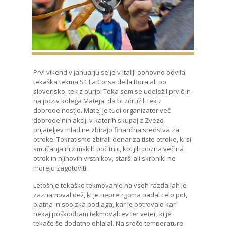
Prvi vikend v januarju se je v Italiji ponovno odvila
tekaška tekma S1 La Corsa della Bora ali po
slovensko, tek z burjo. Teka sem se udeležil prvič in
na poziv kolega Mateja, da bi združili tek z
dobrodelnostjo. Matej je tudi organizator več
dobrodelnih akcij, v katerih skupaj z Zvezo
prijateljev mladine zbirajo finančna sredstva za
otroke. Tokrat smo zbirali denar za tiste otroke, ki si
smučanja in zimskih počitnic, kot jih pozna večina
otrok in njihovih vrstnikov, starši ali skrbniki ne
morejo zagotoviti.
Letošnje tekaško tekmovanje na vseh razdaljah je
zaznamoval dež, ki je nepretrgoma padal celo pot,
blatna in spolzka podlaga, kar je botrovalo kar
nekaj poškodbam tekmovalcev ter veter, ki je
tekače še dodatno ohlajal. Na srečo temperature