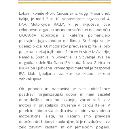
Lokalni komite »Nord Ciociaria« iz Fiuggi (Frosinone),
Italija, je med 7. in 10. septembrom organiziral 4.
I.P.A. Motorcycle RALLY, ki je vključeval dve
celodnevni organizirani motoristični turi na področju
CIOCIARIA (področje s katerim poimenujejo
pokrajino jugovzhodno od Rima). Srečanja se je
udeležilo cca. 60 motoristov predvsem iz Italije, bilo
pa je tudi nekaj tujih udeležencev in sicer iz Avstrije,
Nemčije, Španije in Slovenije. Iz Slovenije sva se
dogodka udeležila člana IPA kluba Nova Gorica in
IPA kluba Ljubljana. Promocijski material je zagotovil
IPA klub Ljubljana, za kar se klubu iskreno
zahvaljujeva.
Ob prihodu in nastanitvi je vse udeležence
pozdravil organizacijski odbor in nam zaželel
dobrodošlico, prijetno bivanje, varno vožnjo z
motorji in prijateljsko druženje v osrčju Italije. V
petek in soboto sta sledila dva celodnevna vodena
motoristična izleta, na katerih smo prevozili
dobršen del hribovite pokrajine, ki je navduševala z
zelo zavitimi cestami in dih jemajočimi pogledi.