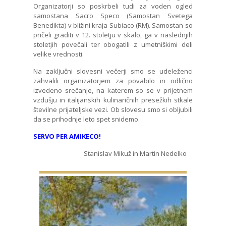
Organizatorji so poskrbeli tudi za voden ogled
samostana Sacro Speco (Samostan Svetega
Benedikta) v bližini kraja Subiaco (RM). Samostan so
pričeli graditi v 12. stoletju v skalo, ga v naslednjih
stoletjih povečali ter obogatili z umetniškimi deli
velike vrednosti.
Na zaključni slovesni večerji smo se udeleženci
zahvalili organizatorjem za povabilo in odlično
izvedeno srečanje, na katerem so se v prijetnem
vzdušju in italijanskih kulinaričnih presežkih stkale
številne prijateljske vezi. Ob slovesu smo si obljubili
da se prihodnje leto spet snidemo.
SERVO PER AMIKECO!
Stanislav Mikuž in Martin Nedelko