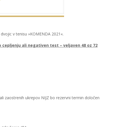
nir dvojic v tenisu »KOMENDA 2021«.
cepljenju ali negativen test – veljaven 48 oz 72
li zaostrenih ukrepov NIJZ bo rezervni termin določen