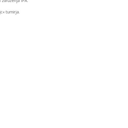
 združenja IPA.
« turnirja.