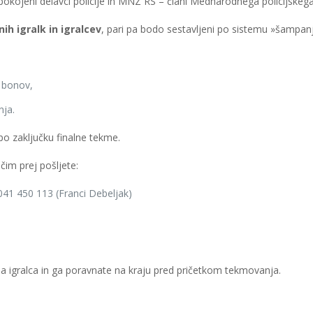
pokojeni delavci policije in MNZ RS – člani Mednarodnega policijskega
enih igralk in igralcev
, pari pa bodo sestavljeni po sistemu »šampanjc
m bonov,
nja.
po zaključku finalne tekme.
čim prej pošljete:
41 450 113 (Franci Debeljak)
a igralca in ga poravnate na kraju pred pričetkom tekmovanja.