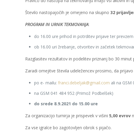
Pravico do nastopa na tekmovanju imajo vsi aktivni in u
Število nastopajočih je omejeno na skupno
32 prijavlj
PROGRAM IN URNIK TEKMOVANJA
:
do 16.00 ure prihod in potrditev prijave ter prevze
ob 16.00 uri žrebanje, otvoritev in začetek tekmova
Razglasitev rezultatov in podelitev priznanj bo 30 minut 
Zaradi omejitve števila udeležencev prosimo, da prijavo 
po e- mailu:
franci.debeljak@gmail.com
ali na GSM 0
na GSM 041 484 952 (Primož Podbelšek)
do srede 8.9.2021 do 15.00 ure
Za organizacijo turnirja je prispevek v višini
5,00 evrov
n
Za vse igralce bo zagotovljen obrok s pijačo.