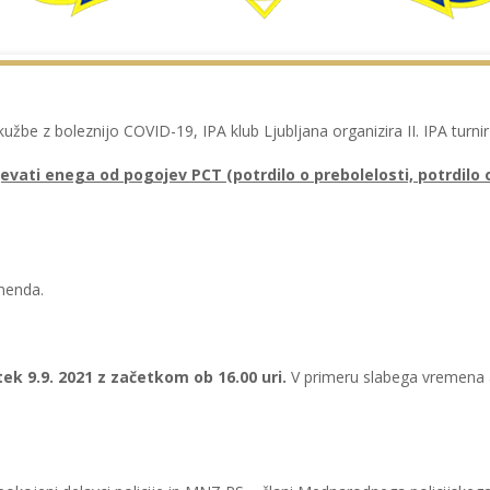
užbe z boleznijo COVID-19, IPA klub Ljubljana organizira II. IPA tur
ati enega od pogojev PCT (potrdilo o prebolelosti, potrdilo o 
menda.
tek 9.9. 2021
z začetkom ob 16.00 uri.
V primeru slabega vremena a