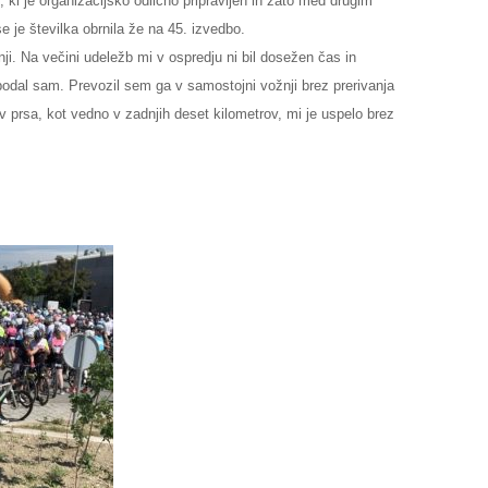
ki je organizacijsko odlično pripravljen in zato med drugim
se je številka obrnila že na 45. izvedbo.
nji. Na večini udeležb mi v ospredju ni bil dosežen čas in
 podal sam. Prevozil sem ga v samostojni vožnji brez prerivanja
v prsa, kot vedno v zadnjih deset kilometrov, mi je uspelo brez