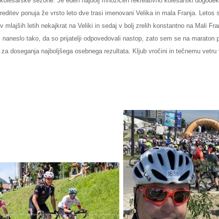
kolesarske sezone. Je eden najbolj množičen rekreativno kolesarski dogodek, 
ireditev ponuja že vrsto leto dve trasi imenovani Velika in mala Franja. Letos 
mlajših letih nekajkrat na Veliki in sedaj v bolj zrelih konstantno na Mali Fra
vič naneslo tako, da so prijatelji odpovedovali nastop, zato sem se na maraton
i za doseganja najboljšega osebnega rezultata. Kljub vročini in tečnemu vetru 