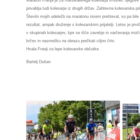
Maraton Franja je za marsikaterega kolesarja vrhunec njegove 
privablja tudi kolesarje iz drugih držav. Zahtevna kolesarska pr
Število mojih udeležb na maratonu nisem prešteval, so pa bile v 
rezultat, ampak druženje s kolesarskimi prijatelji. Letos je pr
v skupinah kolesarjev, kjer se išče zavetrje in varčevanja moč
krčev in nasmešku na obrazu prečkati ciljno črto.
Hvala Franji za lepe kolesarske občutke.
Bartelj Dušan