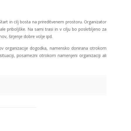
tart in cilj bosta na prireditvenem prostoru. Organizator
e priboljške. Na sami trasi in v cilju bo poskrbljeno za
v, širjenje dobre volje ipd.
oškov organizacije dogodka, namensko donirana otrokom
 situaciji, posamezni otrokom namenjeni organizaciji ali