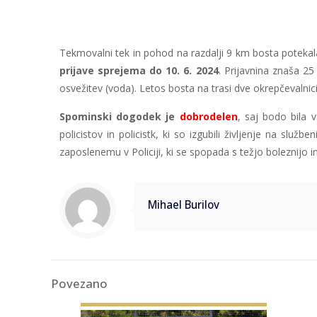
Tekmovalni tek in pohod na razdalji 9 km bosta potekala 
prijave sprejema do 10. 6. 2024
. Prijavnina znaša 25
osvežitev (voda). Letos bosta na trasi dve okrepčevaln
Spominski dogodek je
dobrodelen
, saj bodo bila 
policistov in policistk, ki so izgubili življenje na sl
zaposlenemu v Policiji, ki se spopada s težjo boleznijo i
Mihael Burilov
Povezano