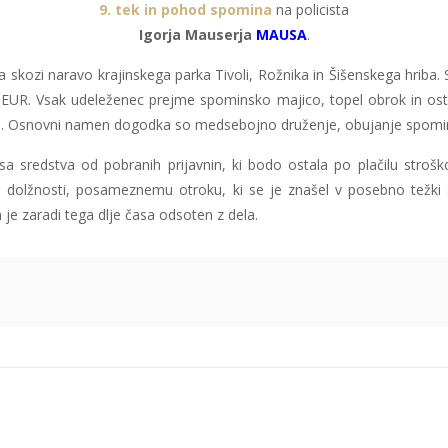
9. tek in pohod spomina
na policista
Igorja Mauserja
MAUSA
.
skozi naravo krajinskega parka Tivoli, Rožnika in Šišenskega hriba. S
 EUR. Vsak udeleženec prejme spominsko majico, topel obrok in ostal
ici. Osnovni namen dogodka so medsebojno druženje, obujanje spomino
vsa sredstva od pobranih prijavnin, ki bodo ostala po plačilu str
užbeni dolžnosti, posameznemu otroku, ki se je znašel v posebno težki
n je zaradi tega dlje časa odsoten z dela.