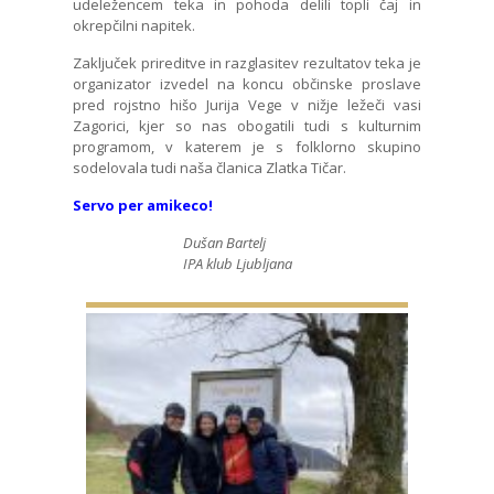
udeležencem teka in pohoda delili topli čaj in
okrepčilni napitek.
Zaključek prireditve in razglasitev rezultatov teka je
organizator izvedel na koncu občinske proslave
pred rojstno hišo Jurija Vege v nižje ležeči vasi
Zagorici, kjer so nas obogatili tudi s kulturnim
programom, v katerem je s folklorno skupino
sodelovala tudi naša članica Zlatka Tičar.
Servo per amikeco!
Dušan Bartelj
IPA klub Ljubljana