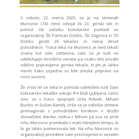
V soboto, 22. marca 2025, se je na strminah
Murovice (743 nmv) odvijal že 23. gorski tek in
pohod. Ob začetku koledarske pomladi so
organizatorji ŠD Partizan Dolsko, ŠD Zagorica in TD
Dolsko gostili 26 tekačev in nekaj deset
pohodnikov. Trasa teka na Murovico je med tekači
znana kot zelo zahtevna, zato se je tudi ne
udeležujejo množično vendar pa vsako leto privabi
odlično pripravljene gorske tekače, ki jim je lahko
merilo kako uspešne so bile zimske priprave na
novo sezono.
Že vrsto let se teka in pohoda udeležimo tudi člani
kolesarsko tekaške sekcije IPA klub Ljubljana. Letos
smo se s traso spoprijeli Urša Robnik, Mihael
Burilov in Dušan Bartelj. Urša se je odločila strmine
premagovati s pohodniškim korakom v družbi
domačinke Alenke, midva z Mihom pa sva se proti
vrhu Murovice premikala v malo hitrejšem tempu, ki
bi ga lahko poimenovala tek. Na vrhu Murovice so
organizatorji prireditve nam preznojenim in veselim