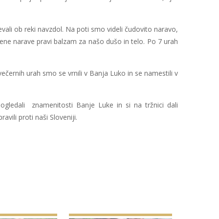
ali ob reki navzdol. Na poti smo videli čudovito naravo,
njene narave pravi balzam za našo dušo in telo. Po 7 urah
ečernih urah smo se vrnili v Banja Luko in se namestili v
ogledali znamenitosti Banje Luke in si na tržnici dali
ili proti naši Sloveniji.