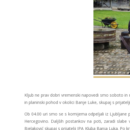
Kljub ne prav dobri vremenski napovedi smo soboto in 
in planinski pohod v okolici Banje Luke, skupaj s prijatel
Ob 04.00 uri smo se s komijema odpeljali iz Ljubljan
Hercegovino. Daljših postankov na poti, zaradi slabe
Bjelaković skupaj s prijatelji IPA Kluba Banja Luka. Po 