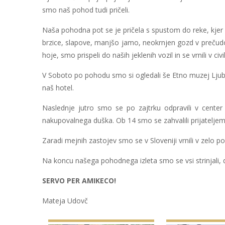
smo naš pohod tudi pričeli.
Naša pohodna pot se je pričela s spustom do reke, kjer 
brzice, slapove, manjšo jamo, neokrnjen gozd v prečudovi
hoje, smo prispeli do naših jeklenih vozil in se vrnili v civil
V Soboto po pohodu smo si ogledali še Etno muzej Ljubačk
naš hotel.
Naslednje jutro smo se po zajtrku odpravili v center 
nakupovalnega duška. Ob 14 smo se zahvalili prijateljem i
Zaradi mejnih zastojev smo se v Sloveniji vrnili v zelo poz
Na koncu našega pohodnega izleta smo se vsi strinjali, d
SERVO PER AMIKECO!
Mateja Udovč