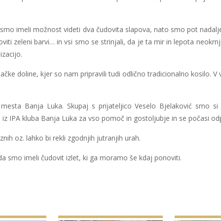
smo imeli možnost videti dva čudovita slapova, nato smo pot nadaljev
ti zeleni barvi… in vsi smo se strinjali, da je ta mir in lepota neokr
izacijo.
e doline, kjer so nam pripravili tudi odlično tradicionalno kosilo. V v
mesta Banja Luka. Skupaj s prijateljico Veselo Bjelaković smo si 
z IPA kluba Banja Luka za vso pomoč in gostoljubje in se počasi odprav
nih oz. lahko bi rekli zgodnjih jutranjih urah.
a smo imeli čudovit izlet, ki ga moramo še kdaj ponoviti.