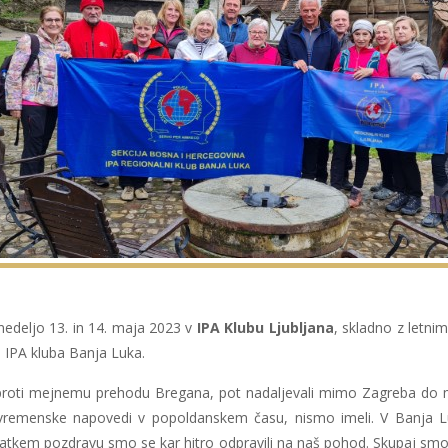
nedeljo 13. in 14. maja 2023 v
IPA Klubu Ljubljana
, skladno z letnim
ji IPA kluba Banja Luka.
e proti mejnemu prehodu Bregana, pot nadaljevali mimo Zagreba do m
 vremenske napovedi v popoldanskem času, nismo imeli. V Banja Luk
kratkem pozdravu smo se kar hitro odpravili na naš pohod. Skupaj smo