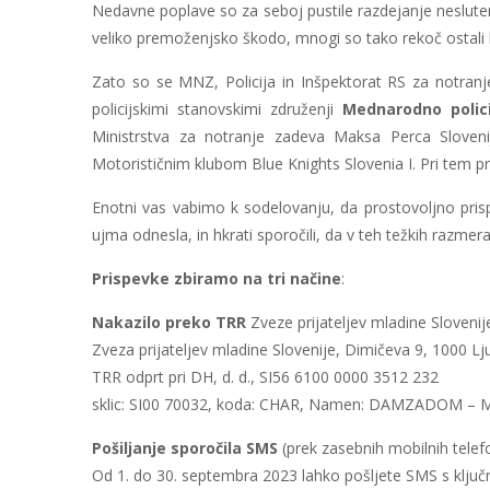
Nedavne poplave so za seboj pustile razdejanje neslutenih
veliko premoženjsko škodo, mnogi so tako rekoč ostali br
Zato so se MNZ, Policija in Inšpektorat RS za notranje
policijskimi stanovskimi združenji
Mednarodno polici
Ministrstva za notranje zadeva Maksa Perca Slovenij
Motorističnim klubom Blue Knights Slovenia I. Pri tem pr
Enotni vas vabimo k sodelovanju, da prostovoljno pris
ujma odnesla, in hkrati sporočili, da v teh težkih razmer
Prispevke zbiramo na tri načine
:
Nakazilo preko TRR
Zveze prijateljev mladine Slovenij
Zveza prijateljev mladine Slovenije, Dimičeva 9, 1000 Lj
TRR odprt pri DH, d. d., SI56 6100 0000 3512 232
sklic: SI00 70032, koda: CHAR, Namen: DAMZADOM –
Pošiljanje sporočila SMS
(prek zasebnih mobilnih telef
Od 1. do 30. septembra 2023 lahko pošljete SMS s klj