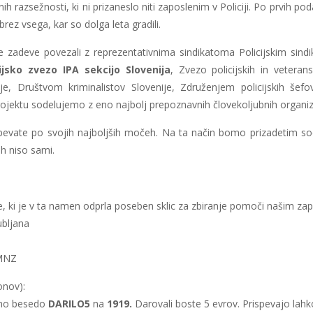
 razsežnosti, ki ni prizaneslo niti zaposlenim v Policiji. Po prvih pod
ez vsega, kar so dolga leta gradili.
 zadeve povezali z reprezentativnima sindikatoma Policijskim sindik
jsko zvezo IPA sekcijo Slovenija
, Zvezo policijskih in vetera
e, Društvom kriminalistov Slovenije, Združenjem policijskih še
ojektu sodelujemo z eno najbolj prepoznavnih človekoljubnih organizac
pevate po svojih najboljših močeh. Na ta način bomo prizadetim so
ah niso sami.
e, ki je v ta namen odprla poseben sklic za zbiranje pomoči našim zapo
ubljana
 MNZ
onov):
učno besedo
DARILO5
na
1919.
Darovali boste 5 evrov. Prispevajo lahk