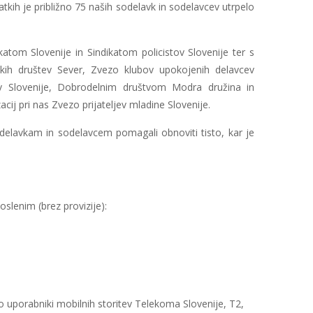
atkih je približno 75 naših sodelavk in sodelavcev utrpelo
atom Slovenije in Sindikatom policistov Slovenije ter s
nskih društev Sever, Zvezo klubov upokojenih delavcev
fov Slovenije, Dobrodelnim društvom Modra družina in
ij pri nas Zvezo prijateljev mladine Slovenije.
delavkam in sodelavcem pomagali obnoviti tisto, kar je
slenim (brez provizije):
o uporabniki mobilnih storitev Telekoma Slovenije, T2,