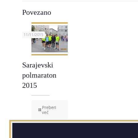
Povezano
11/11/2015
Sarajevski
polmaraton
2015
Preberi
več