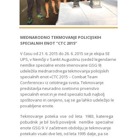
MEDNARODNO TEKMOVANJE POLICIJSKIH
SPECIALNIH ENOT “CTC 2015”
V času od 21. 6. 2015 do 26. 6. 2015 se je ekipa SE
UPS, v Nemčiji v Sankt Augustinu (sedež legendarne
nemške specialne enote imenovane GSG 9)
udeležila mednarodnega tekmovanja policijskih
specialnih enot »CTC 2015 – Combat Team
Conference« iz celotnega sveta. Tekmovanje
predstavlja neuradno svetovno prvenstvo
specialnih enot in je med specialci tudi najbolj
spoštovano in cenjeno, saj se ga lahko udeležijo le
povabljene enote.
Tekmovanje poteka vse od leta 1983, katerega
pobudnik je bil bivši poveljnik nemške specialne
enote GSG 9. V začetnem obdobju je tekmovanje
potekalo vsaki dve leti, od leta 1995 dalje, pa se