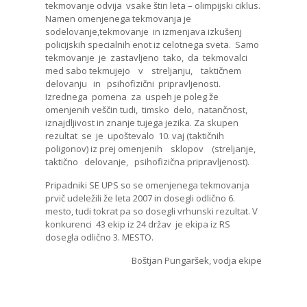
tekmovanje odvija vsake štiri leta – olimpijski ciklus.
Namen omenjenega tekmovanja je
sodelovanje,tekmovanje in izmenjava izkušenj
policijskih specialnih enot iz celotnega sveta. Samo
tekmovanje je zastavljeno tako, da tekmovalci
med sabo tekmujejo v streljanju, taktičnem
delovanju in psihofizični pripravljenosti.
Izrednega pomena za uspeh je poleg že
omenjenih veščin tudi, timsko delo, natančnost,
iznajdljivost in znanje tujega jezika. Za skupen
rezultat se je upoštevalo 10. vaj (taktičnih
poligonov) iz prej omenjenih sklopov (streljanje,
taktično delovanje, psihofizična pripravljenost).
Pripadniki SE UPS so se omenjenega tekmovanja
prvič udeležili že leta 2007 in dosegli odlično 6.
mesto, tudi tokrat pa so dosegli vrhunski rezultat. V
konkurenci 43 ekip iz 24 držav je ekipa iz RS
dosegla odlično 3. MESTO.
Boštjan Pungaršek, vodja ekipe