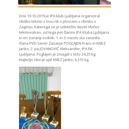
Dne 19.10.2019 je IPA klub Ljubljana organiziral
ribiško tekmo v lovu rib s plovcem v ribniku v
Zagorju, katerega se je udeležilo devet ribičev
tekmovalcev, od tega pet članov IPA Kluba Ljubljana
in en zunanji sodnik. 1. in 3. mesto sta zasedla
člana PVD Sever Zasavje POGLAJEN Franc in KNEZ
Janko, 2. pa JOVANOVIČ Aleksander, IPA RK
Ljubljana. Poglajen je zmagal s težo 24,25 kg.
Najtežjo ribo je ujel KNEZ Janko, 6,315 kg.