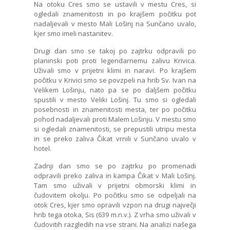
Na otoku Cres smo se ustavili v mestu Cres, si
ogledali znamenitosti in po krajšem počitku pot
nadaljevali v mesto Mali Lošinj na Sunčano uvalo,
kjer smo imeli nastanitev.
Drugi dan smo se takoj po zajtrku odpravili po
planinski poti proti legendarnemu zalivu Krivica.
Uživali smo v prijetni klimi in naravi. Po krajšem
počitku v Krivici smo se povzpeli na hrib Sv. Ivan na
Velikem Lošinju, nato pa se po daljšem počitku
spustili v mesto Veliki Lošinj. Tu smo si ogledali
posebnosti in znamenitosti mesta, ter po počitku
pohod nadaljevali proti Malem Lošinju. V mestu smo
si ogledali znamenitosti, se prepustili utripu mesta
in se preko zaliva Čikat vrnili v Sunčano uvalo v
hotel.
Zadnji dan smo se po zajtrku po promenadi
odpravili preko zaliva in kampa Čikat v Mali Lošinj.
Tam smo uživali v prijetni obmorski klimi in
čudovitem okolju. Po počitku smo se odpeljali na
otok Cres, kjer smo opravili vzpon na drugi največji
hrib tega otoka, Sis (639 m.n.v.). Z vrha smo uživali v
čudovitih razgledih na vse strani. Na analizi našega