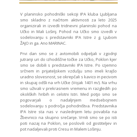
V planinsko pohodniški sekciji IPA kluba Ljubljana
smo skladno z načrtom aktivnosti za leto 2025
organizirali in izvedli tridnevni planinski pohod na
Učko in Mali Lošinj. Pohod na Učko smo izvedli v
sodelovanju s predstavniki IPA Istre z g. Ljubom
ŽAJO in ga. Ano MARINAC.
Prvi dan smo se z avtomobili odpeljali v zgodnji
jutranji uri do izhodiščne točke za Učko, Poklon kjer
smo se dobili s predstavniki IPA Istre. Po izjemno
srčnem in prijateljskem vzdušju smo imeli krajšo
uradno slovesnost, se okrepčali s kavico in pecivom
in skupaj odšli na vrh Učke (Vojak 1401 m/). Na vrhu
smo uživali v prekrasnem vremenu in razgledih po
okoliških hribih in celotni Istri. Med potjo smo se
pogovarjali o nadaljnjem medsebojnem
sodelovanju s področja pohodništva. Predstavnika
IPA Istre sta nas v naslednjem letu povabila na
Žbevnico na skupno srečanje. Vrnili smo se po isti
poti nazaj na Poklon, se poslovili od gostiteljev in
pot nadaljevali proti Cresu in Malem Lošinju.