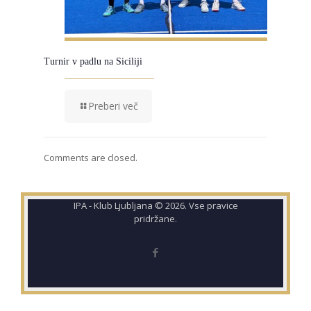
Turnir v padlu na Siciliji
Preberi več
Comments are closed.
IPA - Klub Ljubljana © 2026. Vse pravice
pridržane.