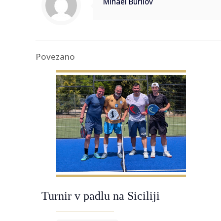
Mihael Burilov
Povezano
Turnir v padlu na Siciliji