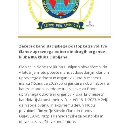
Začetek kandidacijskega postopka za volitve
članov upravnega odbora in drugih organov
kluba IPA kluba Ljubljana
Članice in člane IPA kluba Ljubljana obveščamo, da
v letošnjem letu poteče mandat dosedanjim članom
upravnega odbora in organov kluba. V mesecu
marcu (15.marca 2023) bo organiziran občni zbor na
katerem bodo izvedene tudi volitve za člane
upravnega odbora in organov kluba. Enomesečni
kandidacijski postopek začne teči 16. 1. 2023. V želji,
da h sodelovanju in aktivnemu delu v klubu
povabimo čim večje število članic in članov
OBJAVLJAMO razpis kandidacijskega postopka in
obrazec za vložitev kandidature.