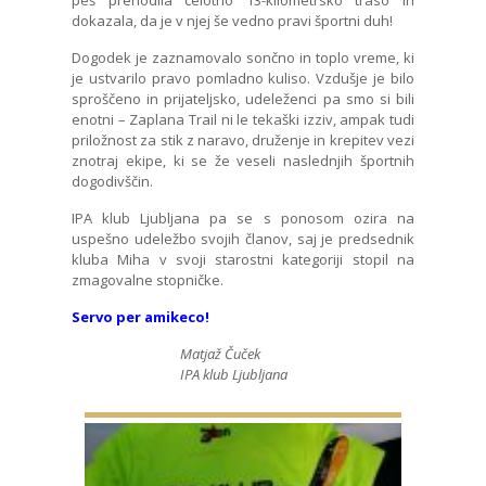
dokazala, da je v njej še vedno pravi športni duh!
Dogodek je zaznamovalo sončno in toplo vreme, ki
je ustvarilo pravo pomladno kuliso. Vzdušje je bilo
sproščeno in prijateljsko, udeleženci pa smo si bili
enotni – Zaplana Trail ni le tekaški izziv, ampak tudi
priložnost za stik z naravo, druženje in krepitev vezi
znotraj ekipe, ki se že veseli naslednjih športnih
dogodivščin.
IPA klub Ljubljana pa se s ponosom ozira na
uspešno udeležbo svojih članov, saj je predsednik
kluba Miha v svoji starostni kategoriji stopil na
zmagovalne stopničke.
Servo per amikeco!
Matjaž Čuček
IPA klub Ljubljana