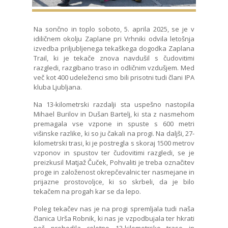
Na sončno in toplo soboto, 5. aprila 2025, se je v
idiličnem okolju Zaplane pri Vrhniki odvila letošnja
izvedba priljubljenega tekaškega dogodka Zaplana
Trail, ki je tekače znova navdušil s čudovitimi
razgledi, razgibano traso in odličnim vzdušjem. Med
več kot 400 udeleženci smo bili prisotni tudi člani IPA
kluba Ljubljana.
Na 13-kilometrski razdalji sta uspešno nastopila
Mihael Burilov in Dušan Bartelj, ki sta z nasmehom
premagala vse vzpone in spuste s 600 metri
višinske razlike, ki so ju čakali na progi. Na daljši, 27-
kilometrski trasi, ki je postregla s skoraj 1500 metrov
vzponov in spustov ter čudovitimi razgledi, se je
preizkusil Matjaž Čuček, Pohvaliti je treba označitev
proge in založenost okrepčevalnic ter nasmejane in
prijazne prostovoljce, ki so skrbeli, da je bilo
tekačem na progah kar se da lepo.
Poleg tekačev nas je na progi spremljala tudi naša
članica Urša Robnik, ki nas je vzpodbujala ter hkrati
peš prehodila celotno 13-kilometrsko traso in