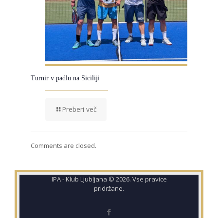
Turnir v padlu na Siciliji
Preberi več
Comments are closed.
IPA - Klub Ljubljana © 2026. Vse pravice
pridržane.