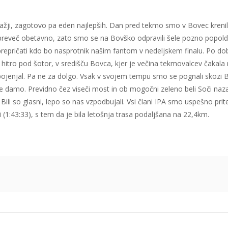
lažji, zagotovo pa eden najlepših. Dan pred tekmo smo v Bovec krenili 
 preveč obetavno, zato smo se na Bovško odpravili šele pozno popoldn
 prepričati kdo bo nasprotnik našim fantom v nedeljskem finalu. Po do
itro pod šotor, v središču Bovca, kjer je večina tekmovalcev čakala n
pojenjal. Pa ne za dolgo. Vsak v svojem tempu smo se pognali skozi Bo
 damo. Previdno čez viseči most in ob mogočni zeleno beli Soči nazaj 
. Bili so glasni, lepo so nas vzpodbujali. Vsi člani IPA smo uspešno prite
1:43:33), s tem da je bila letošnja trasa podaljšana na 22,4km.