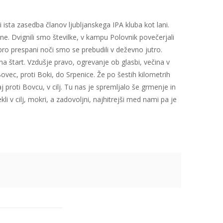
ista zasedba članov ljubljanskega IPA kluba kot lani.
e. Dvignili smo številke, v kampu Polovnik povečerjali
bro prespani noči smo se prebudili v deževno jutro.
a štart. Vzdušje pravo, ogrevanje ob glasbi, večina v
vec, proti Boki, do Srpenice. Že po šestih kilometrih
proti Bovcu, v cilj. Tu nas je spremljalo še grmenje in
kli v cilj, mokri, a zadovoljni, najhitrejši med nami pa je