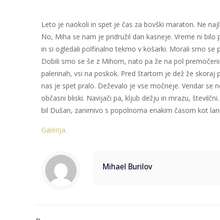
Leto je naokoli in spet je čas za bovški maraton. Ne naj
No, Miha se nam je pridružil dan kasneje. Vreme ni bilo
in si ogledali polfinalno tekmo v košarki. Morali smo se
Dobili smo se še z Mihom, nato pa že na pol premočeni h
palerinah, vsi na poskok. Pred štartom je dež že skoraj 
nas je spet pralo. Deževalo je vse močneje. Vendar se ne
občasni bliski. Navijači pa, kljub dežju in mrazu, številčni
bil Dušan, zanimivo s popolnoma enakim časom kot lani (
Galerija.
Mihael Burilov