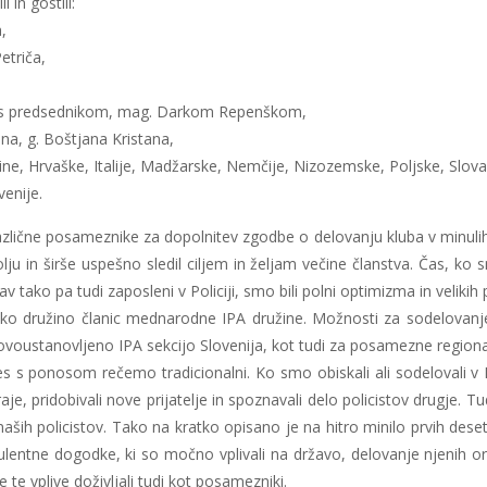
 in gostili:
,
etriča,
a, s predsednikom, mag. Darkom Repenškom,
na, g. Boštjana Kristana,
ine, Hrvaške, Italije, Madžarske, Nemčije, Nizozemske, Poljske, Slova
venije.
različne posameznike za dopolnitev zgodbe o delovanju kluba v minulih 3
 in širše uspešno sledil ciljem in željam večine članstva. Čas, ko smo
av tako pa tudi zaposleni v Policiji, smo bili polni optimizma in veliki
veliko družino članic mednarodne IPA družine. Možnosti za sodelovanj
o za novoustanovljeno IPA sekcijo Slovenija, kot tudi za posamezne region
anes s ponosom rečemo tradicionalni. Ko smo obiskali ali sodelovali v 
je, pridobivali nove prijatelje in spoznavali delo policistov drugje. Tu
aših policistov. Tako na kratko opisano je na hitro minilo prvih deset 
lentne dogodke, ki so močno vplivali na državo, delovanje njenih or
 te vplive doživljali tudi kot posamezniki.