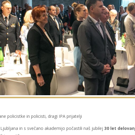
policistke in policisti, dragi IPA prijatelji
 Ljubljana in s svečano akademijo počastili naš jubilej
30 let delovan