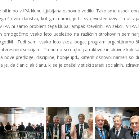
il in bo v IPA klubu Ljubljana osnovno vodilo. Tako smo uspeli ohranit
likega števila članstva, kot ga imamo, je bil svojevrsten izziv. Ta osta
v IPA ni samo problem tega kluba, ampak številnih IPA sekcij. V IPA 
m omogočimo vsako leto udeležbo na različnih strokovnih seminarj
 dogodkih. Tudi sami vsako leto skozi bogat program organiziramo št
interesnimi sekcijami. Trenutno so najbolj atraktivne in aktivne kole
a nove predloge, discipline, hobije ipd., katerih osnovni namen so d
, da članici ali članu, ki se je znašel v stiski zaradi socialnih, zdr