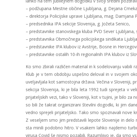
lahko na tem jubilejnem dogodku v svoji sredini pozdravili
– podžupana Mestne občine Ljubljana, g. Dejana Crneka
– direktorja Policijske uprave Ljubljana, mag. Damjana P
– predsednika IPA sekcije Slovenija, g. Jožeta Senico,
– predstavnike stanovskega kluba PVD Sever Ljubljan
– predstavnika Območnega policijskega sindikata Ljublja
– predstavnike IPA klubov iz Avstrije, Bosne in Hercegov
– predstavnike ostalih 10-ih regionalnih IPA klubov iz Slo
Ko smo zbirali različen material in k sodelovanju vabili 
Klub je v tem obdobju uspešno deloval in v svojem okolju
uveljavljala kot samostojna država. Večina v Sloveniji, pr
sekcija Slovenija, ki je bila leta 1992 tudi sprejeta v 
prijateljskih vezi, tako v Sloveniji, kot v tujini, je bil
so bili že takrat organizirani številni dogodki, ki jim d
vedno sprejeli prijateljsko. Tako smo spoznavali nove kra
Z veseljem smo jim predstavili lepote Slovenije in delo n
sta minili podobno hitro. V vsakem lahko najdemo turbu
virusa Covid še nismo pozabili. Razumljivo je, da smo vse