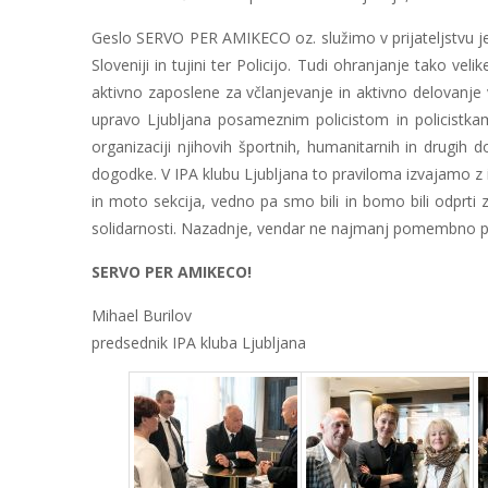
Geslo SERVO PER AMIKECO oz. služimo v prijateljstvu je b
Sloveniji in tujini ter Policijo. Tudi ohranjanje tako ve
aktivno zaposlene za včlanjevanje in aktivno delovanje 
upravo Ljubljana posameznim policistom in policistka
organizaciji njihovih športnih, humanitarnih in drugih
dogodke. V IPA klubu Ljubljana to praviloma izvajamo z 
in moto sekcija, vedno pa smo bili in bomo bili odprti z
solidarnosti. Nazadnje, vendar ne najmanj pomembno pa je
SERVO PER AMIKECO!
Mihael Burilov
predsednik IPA kluba Ljubljana