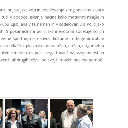
i prijateljske vezi in sodelovanje z regionalnimi klubi v
ja tudi v bodoče. Iskanje načina kako motivirati mlajše in
klubu Ljubljana v ta namen in v sodelovanju s Policijsko
ih. S posameznimi policijskimi enotami sodelujemo pri
evilne športne, rekreativne, kulturne in druge družabne
sarsko tekaška, planinsko pohodniška, ribiška, nogometna
ruženje in krepitev poklicnega tovarištva, vzajemnosti in
avstvenih ali drugih težav, po svojih močeh nudimo pomoč.