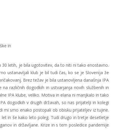
ške in
0 letih, je bila ugotovitev, da to niti ni tako enostavno.
 ustanavljali klub je bil tudi čas, ko se je Slovenija že
h pričakovanj. Brez težav je bila ustanovljena današnja IPA
e na različnih dogodkih in ustvarjanja novih službenih in
alne IPA klube, veliko. Motiva in elana ni manjkalo in tako
IPA dogodkih v drugih državah, so nas prijatelji in kolegi
di mi smo enako postopali ob obisku prijateljev iz tujine.
let in še kako leto poleg. Tudi drugo in tretje desetletje
ganov in državljane. Krize in s tem posledice pandemije