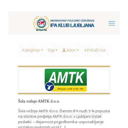
Kategorije
Tagi
Avtor
Prikaži vse
Šola vožnje AMTK d.o.o.
Šola vožnje AMTK d.o.o. članom IPA nudi: 5 % popusta
na storitve podjetja AMTK d.o.o. v Ljubljani Ostali
podatki: – dejavnost pogodbenika: usposabljanje
voznikov motornih vozil
[…]