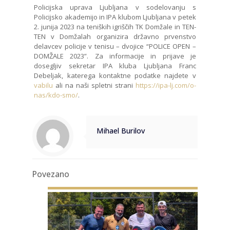
Policijska uprava Ljubljana v sodelovanju s
Policijsko akademijo in IPA klubom Ljubljana v petek
2. junija 2023 na teniških igriščih TK Domžale in TEN-
TEN v Domžalah organizira državno prvenstvo
delavcev policije v tenisu – dvojice “POLICE OPEN –
DOMŽALE 2023”. Za informacije in prijave je
dosegljiv sekretar IPA kluba Ljubljana Franc
Debeljak, katerega kontaktne podatke najdete v
vabilu
ali na naši spletni strani
https://ipa-lj.com/o-
nas/kdo-smo/
.
Mihael Burilov
Povezano