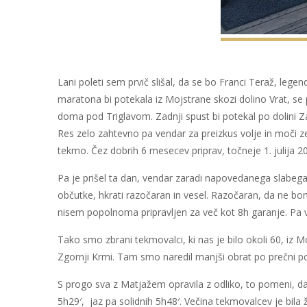
Lani poleti sem prvič slišal, da se bo Franci Teraž, le
maratona bi potekala iz Mojstrane skozi dolino Vrat, se 
doma pod Triglavom. Zadnji spust bi potekal po dolini Za
Res zelo zahtevno pa vendar za preizkus volje in moči zel
tekmo. Čez dobrih 6 mesecev priprav, točneje 1. julija 20
Pa je prišel ta dan, vendar zaradi napovedanega slabeg
občutke, hkrati razočaran in vesel. Razočaran, da ne bom
nisem popolnoma pripravljen za več kot 8h garanje. Pa vs
Tako smo zbrani tekmovalci, ki nas je bilo okoli 60, iz M
Zgornji Krmi. Tam smo naredil manjši obrat po prečni pot
S progo sva z Matjažem opravila z odliko, to pomeni, d
5h29′, jaz pa solidnih 5h48′. Večina tekmovalcev je bila