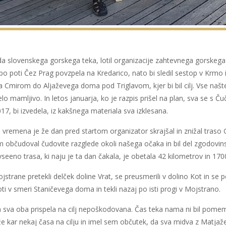
genda slovenskega gorskega teka, lotil organizacije zahtevnega gorsk
po poti Čez Prag povzpela na Kredarico, nato bi sledil sestop v Krmo 
 Cmirom do Aljaževega doma pod Triglavom, kjer bi bil cilj. Vse našte
o mamljivo. In letos januarja, ko je razpis prišel na plan, sva se s Č
17, bi izvedela, iz kakšnega materiala sva izklesana.
a vremena je že dan pred startom organizator skrajšal in znižal tras
 občudoval čudovite razglede okoli našega očaka in bil del zgodovinsk
eeno trasa, ki naju je ta dan čakala, je obetala 42 kilometrov in 170
ojstrane pretekli delček doline Vrat, se preusmerili v dolino Kot in se
i v smeri Staničevega doma in tekli nazaj po isti progi v Mojstrano.
a sva oba prispela na cilj nepoškodovana. Čas teka nama ni bil pome
 že kar nekaj časa na cilju in imel sem občutek, da sva midva z Matja