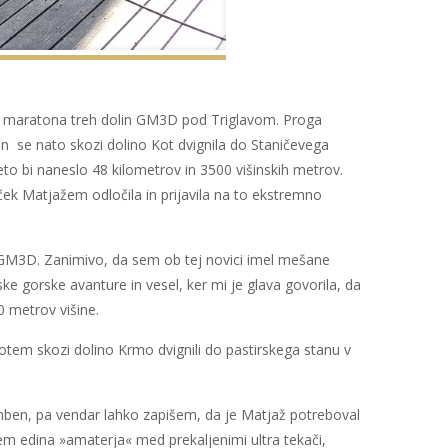
ega maratona treh dolin GM3D pod Triglavom. Proga
in se nato skozi dolino Kot dvignila do Staničevega
to bi naneslo 48 kilometrov in 3500 višinskih metrov.
uček Matjažem odločila in prijavila na to ekstremno
o GM3D. Zanimivo, da sem ob tej novici imel mešane
e gorske avanture in vesel, ker mi je glava govorila, da
0 metrov višine.
 potem skozi dolino Krmo dvignili do pastirskega stanu v
mben, pa vendar lahko zapišem, da je Matjaž potreboval
žem edina »amaterja« med prekaljenimi ultra tekači,