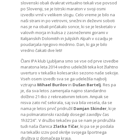
slovenski obali dvakrat virtualno tekali vse povsod
po Sloveniji, se je Istrski maraton v svoji osmi
izvedbi vrnil v velikem slogu. Celo vreme je bilo na
naši strani in po vetrovni, snežni in deževni soboti
nas je na obali pričakalo sonce, ki se je lesketalo v
valovih morja in kulisa z zasneženimi gorami v
Italijanskih Dolomitih in Julijskih Alpah v ozadju je
poudarjala njegovo modrino. Dan, ki ga je bilo
vredno čakati dve leti!
Člani IPA klub Ljubljana smo se vse od prve izvedbe
maratona leta 2014 vedno udeležili teka kot žlahtno
uverturo v tekaško kolesarsko sezono naše sekcije.
Vseh osem izvedb sva se ga udeležila najbolj
vztrajna
Mihael Burilov
in
Dušan Bartelj
. Res pa
je, da sva letos zamenjala najino standardno
dolžino 21-tko z rekreativnim tekom. Ampak se
nisva zato nič sekirala, saj sva bila vesela, da se
nama je letos prvič pridružil
Damjan Skinder
, ki je
na polmaratonski razdalji dosegel zavidljiv čas
1h32’24‟. V družbo tekačev pa se nam je pridružila
tudi naša članica
Zlatka Tičar
, ki pa se je podala
na tekaški izziv pod okrilje svojega športnega
društva iz domačega kraja.