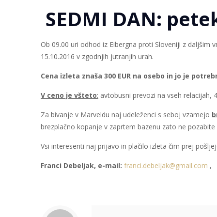
SEDMI DAN: petek
Ob 09.00 uri odhod iz Eibergna proti Sloveniji z daljši
15.10.2016 v zgodnjih jutranjih urah.
Cena izleta znaša 300 EUR na osebo in jo je potre
V ceno je všteto
:
avtobusni prevozi na vseh relacijah, 4
Za bivanje v Marveldu naj udeleženci s seboj vzamejo
b
brezplačno kopanje v zaprtem bazenu zato ne pozabite 
Vsi interesenti naj prijavo in plačilo izleta čim prej pošlje
Franci Debeljak, e-mail:
franci.debeljak@gmail.com