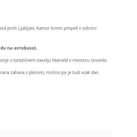
hod proti Ljubljani, kamor bomo prispeli v soboto
odu na avtobusu).
gorije v turističnem naselju Marveld v mestecu Groenlo.
zirana zabava s plesom, možno pa je tudi vsak dan