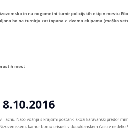
a Nizozemsko in na nogometni turnir policijskih ekip v mestu 
ubljana bo na turnirju zastopana z dvema ekipama (moško vet
tih mest
 8.10.2016
e v Tacnu. Nato vožnja s krajšimi postanki skozi karavanški predor m
 Nizozemskem, kamor bomo prispeli v dopoldanskem času v nedeljo 9