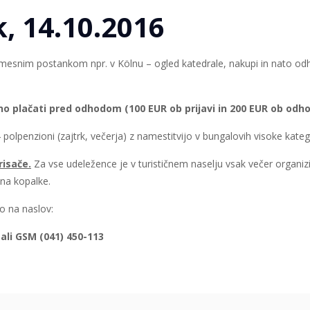
, 14.10.2016
m vmesnim postankom npr. v Kölnu – ogled katedrale, nakupi in nato od
bno plačati pred odhodom (100 EUR ob prijavi in 200 EUR ob odh
 polpenzioni (zajtrk, večerja) z namestitvijo v bungalovih visoke kate
risače.
Za vse udeležence je v turističnem naselju vsak večer organi
na kopalke.
jo na naslov:
,
ali GSM (041) 450-113