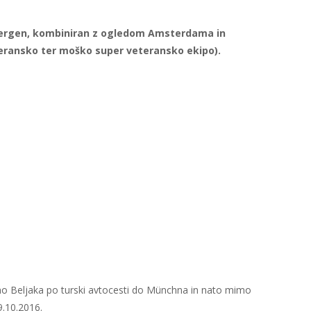
Eibergen, kombiniran z ogledom Amsterdama in
eransko ter moško super veteransko ekipo).
imo Beljaka po turski avtocesti do Münchna in nato mimo
.10.2016.