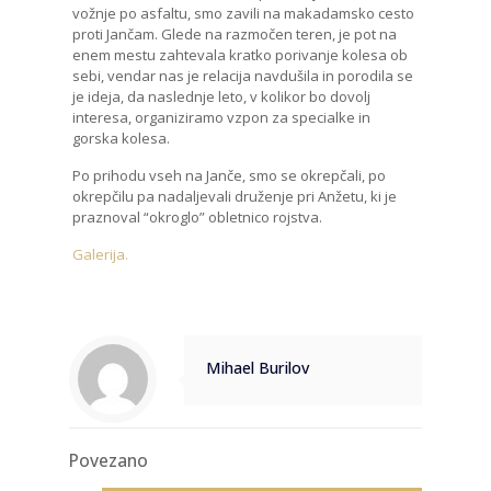
vožnje po asfaltu, smo zavili na makadamsko cesto
proti Jančam. Glede na razmočen teren, je pot na
enem mestu zahtevala kratko porivanje kolesa ob
sebi, vendar nas je relacija navdušila in porodila se
je ideja, da naslednje leto, v kolikor bo dovolj
interesa, organiziramo vzpon za specialke in
gorska kolesa.
Po prihodu vseh na Janče, smo se okrepčali, po
okrepčilu pa nadaljevali druženje pri Anžetu, ki je
praznoval “okroglo” obletnico rojstva.
Galerija.
Mihael Burilov
Povezano