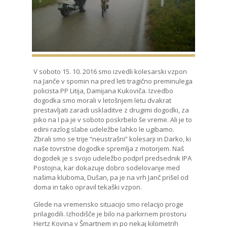
V soboto 15. 10. 2016 smo izvedli kolesarski vzpon
na Janče v spomin na pred leti tragično preminulega
policista PP Litija, Damijana Kukoviča. Izvedbo
dogodka smo morali v letošnjem letu dvakrat
prestavljati zaradi uskladitve z drugimi dogodki, za
piko na I pa je v soboto poskrbelo še vreme. Ali je to
edini razlog slabe udeležbe lahko le ugibamo.
Zbrali smo se trije “neustrašni” kolesarji in Darko, ki
naše tovrstne dogodke spremlja z motorjem. Naš
dogodek je s svojo udeležbo podprl predsednik IPA
Postojna, kar dokazuje dobro sodelovanje med
našima kluboma, Dušan, pa je na vrh Janč prišel od
doma in tako opravil tekaški vzpon.
Glede na vremensko situacijo smo relacijo proge
prilagodili. Izhodišče je bilo na parkirnem prostoru
Hertz Kovina v Šmartnem in po nekaj kilometrih