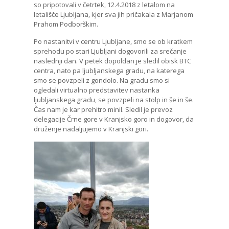
so pripotovali v četrtek, 12.4.2018 z letalom na
letališče Ljubljana, kjer sva jih pričakala z Marjanom
Prahom Podborškim.
Po nastanitvi v centru Ljubljane, smo se ob kratkem
sprehodu po stari Ljubljani dogovorili za srečanje
naslednji dan. V petek dopoldan je sledil obisk BTC
centra, nato pa ljubljanskega gradu, na katerega
smo se povzpeli z gondolo. Na gradu smo si
ogledali virtualno predstavitev nastanka
ljubljanskega gradu, se povzpeli na stolp in še in še.
Čas nam je kar prehitro minil. Sledil je prevoz
delegacije Črne gore v Kranjsko goro in dogovor, da
druženje nadaljujemo v Kranjski gori.