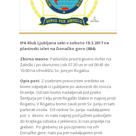
IPA Klub Ljubljana vabi v soboto 18.3.2017 na
planinski izlet na Donačko goro (884).
Zbirno mesto:
Parkirišče pred trgovino Hofer na
Zaloški ( pri obvoznici ) ob 07.30 uri in od 09.45 do
10.00 na izhodišču Sv. Jurij pri Rogatcu.
Opis poti:
Z osebnimi prevoznimi sredstvi se
bomo odpeljali iz Ljubljane po avtocesti do izvoza
Dramlje. Od tam bomo nadaljevali pot preko
Šentjurja pri Celju proti Rogaški Slatini in naprej proti
Rogatcu. V Rogatcu bomo zavili proti Sv. Juriju in tam
parkirali vozila. Od cerkve Sv. Jurija nadaljujemo
pot v desno in nato naprej pod južnim pobočjem
do krajšega odseka z jeklenico, ki nas pripelje na
greben. Po grebenu se povzpnemo na vrh
Donačke gore, nato pa pot nadaljujemo proti