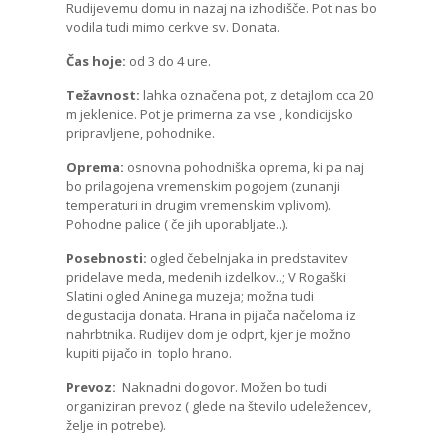
Rudijevemu domu in nazaj na izhodišče. Pot nas bo
vodila tudi mimo cerkve sv. Donata.
Čas hoje:
od 3 do 4 ure.
Težavnost:
lahka označena pot, z detajlom cca 20
m jeklenice. Pot je primerna za vse , kondicijsko
pripravljene, pohodnike.
Oprema:
osnovna pohodniška oprema, ki pa naj
bo prilagojena vremenskim pogojem (zunanji
temperaturi in drugim vremenskim vplivom).
Pohodne palice ( če jih uporabljate..).
Posebnosti:
ogled čebelnjaka in predstavitev
pridelave meda, medenih izdelkov..; V Rogaški
Slatini ogled Aninega muzeja; možna tudi
degustacija donata. Hrana in pijača načeloma iz
nahrbtnika. Rudijev dom je odprt, kjer je možno
kupiti pijačo in toplo hrano.
Prevoz:
Naknadni dogovor. Možen bo tudi
organiziran prevoz ( glede na število udeležencev,
želje in potrebe).