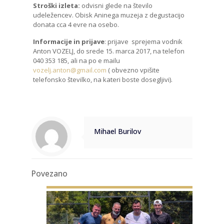
Stroški izleta:
odvisni glede na število
udeležencev. Obisk Aninega muzeja z degustacijo
donata cca 4 evre na osebo.
Informacije in prijave
: prijave sprejema vodnik
Anton VOZELJ, do srede 15. marca 2017, na telefon
040 353 185, ali na po e mailu
vozelj.anton@gmail.com
( obvezno vpišite
telefonsko številko, na kateri boste dosegljivi).
Mihael Burilov
Povezano