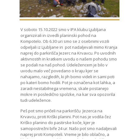
V soboto 15.10.2022 smo v IPA klubu Ljubljana
organizirali in izvedli planinski pohod na
Kompotelo. Ob 6.30 uri smo se z osebnimi vozili
odpeljali iz Ljubljane in pot nadaljevali mimo Kranja
naprej do parkirišča Jezerc na Krvavcu. Po uvodnih
aktivnostih in kratkem uvodu o našem pohodu smo
se podali na naš pohod. Udeležencem je bilo v
uvodu malo več povedano o kraju kjer se
nahajamo, razgledih, ki jih bomo videli in sami poti
po kateri bomo hodili. Pot je označena kot lahka, a
zaradi nestabilnega vremena, skale postanejo
mokre in posledično spolzke, na kar sva opozorila
tudi udeležence.
Peš pot smo pričeli na parkirišču Jezerca na
Krvavcu, proti Kriški planini. Pot nas je vodila čez
Kriško planino do pastirske koče, kjer je
samopostrežni bife 24 ur. Našo pot smo nadaljevali
naprej proti Kompoteli. Vreme je bilo oblačno, a