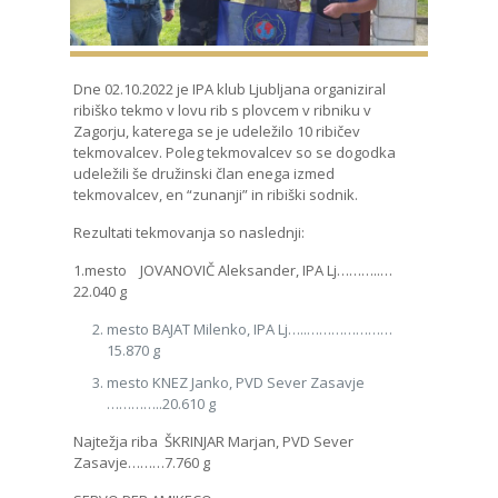
Dne 02.10.2022 je IPA klub Ljubljana organiziral
ribiško tekmo v lovu rib s plovcem v ribniku v
Zagorju, katerega se je udeležilo 10 ribičev
tekmovalcev. Poleg tekmovalcev so se dogodka
udeležili še družinski član enega izmed
tekmovalcev, en “zunanji” in ribiški sodnik.
Rezultati tekmovanja so naslednji:
1.mesto JOVANOVIČ Aleksander, IPA Lj………..…
22.040 g
mesto BAJAT Milenko, IPA Lj…..…………………
15.870 g
mesto KNEZ Janko, PVD Sever Zasavje
…………..20.610 g
Najtežja riba ŠKRINJAR Marjan, PVD Sever
Zasavje………7.760 g