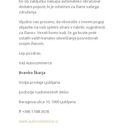
bo ob zaključku nakupa avtomatsko obračunal
dodatni popust, ki je odobren za člane vašega
združenja.
Vljudno vas prosimo, da obvestilo z novimi pogoji
objavite na vaši spletni strani v rubriki: »ugodnosti
za člane«. Veseli bomo tudi, če ga boste prek
ostalih vaših kanalov obveščanja posredovali
svojim članom.
Lep pozdrav,
Vaš Autocommerce
Branko Škarja
Vodja prodaje Ljubljana
področje nadomestnih delov
Baragova ulica 10, 1000 Ljubljana
T
+386 1 588 3678
www.autocommerce.si