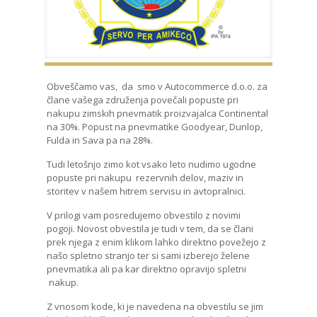
Obveščamo vas, da smo v Autocommerce d.o.o. za
člane vašega združenja povečali popuste pri
nakupu zimskih pnevmatik proizvajalca Continental
na 30%. Popust na pnevmatike Goodyear, Dunlop,
Fulda in Sava pa na 28%.
Tudi letošnjo zimo kot vsako leto nudimo ugodne
popuste pri nakupu rezervnih delov, maziv in
storitev v našem hitrem servisu in avtopralnici.
V prilogi vam posredujemo obvestilo z novimi
pogoji. Novost obvestila je tudi v tem, da se člani
prek njega z enim klikom lahko direktno povežejo z
našo spletno stranjo ter si sami izberejo želene
pnevmatika ali pa kar direktno opravijo spletni
nakup.
Z vnosom kode, ki je navedena na obvestilu se jim