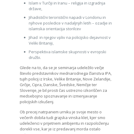
Islam v Turčiji in Iranu – religija in izgradnja
države,
Jihadistični teroristični napadi v Londonu in
njihove posledice v nadaljnjih letih – ozadje in
islamska orientacija storilcev
Jihad in njegov vpliv na policijsko dejavnost v
Veliki Britaniji,
Perspektiva islamske skupnosti v evropski
družbi.
Glede na to, da se je seminarja udeležilo večje
število predstavnikov mednarodnega članstva IPA,
tujih policij iz Irske, Velike Britanije, Nove Zelandije,
Grčije, Cipra, Danske, Švedske, Nemčije ter
Slovenije, je bil prosti čas ustrezno izkoriščen za
medsebojno spoznavanje in izmenjavanje
policijskih izkušenj.
Ob precej natrpanem urniku je svoje mesto o
večerih dobila tudi grajska vinska klet, kjer smo
udeleženci v prijetnem ambijentu in razpoloženju
dorekli vse, kar je iz predavanj morda ostalo