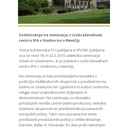
Sodelovanje na seminarju v izobraževalnem
centru IPA v Gimbornu v Nemčiji
“Kot predstavnika PU Ljubljana in IPA RK Ljubljana
sva se med 18. in 22.5.2015 udeležila seminarja
»Islam in islamizem«, ki je potekal v izobraževalnem
centru IPA v Gimbornu v Nemčiji.
Na seminarju je bila predstavljena tematika s
področja multikulturnih skupnosti s poudarkom na
islamu in islamizmu ter zgodovini in kulturi svetovne
religije med vsakodnevnim življenjem in
ekstremizmom. Na seminarju so tematiko
predstavili nemški univerzitetni profesorji, nemške
islamske skupnosti ter predstavniki posameznih
evropskih policij. Tako smo posamezne teme
predstavili predstavniki policij iz Velike Britanije,
Danske, Italije in Slovenije. En dan je bil namenjen