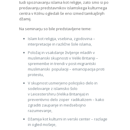
tudi spoznavanju islama kot religije, zato smo si po
predavanju predstavnikov islamskega kulturnega
centra v Kölnu ogledali še eno izmed tamkajšnjih
džamij.
Na seminarju so bile predstavljene teme:
Islam kot religija, vsebina, zgodovina –
interpretacije in različne šole islama,
Položaj in vsakdanje življenje mladih v
muslimanski skupnosti v Veliki Britaniji –
spremembe in trendi v post-migrantski
muslimanski populaciji – emancipacija proti
protestu,
V skupnost usmerjeno policijsko delo in
sodelovanje z islamsko šolo
v Leicestershiru (Velika Britanija) in
preventivno delo zoper radikalizem – kako
zgraditi zaupanje in medsebojno
razumevanje,
Džamija kot kulturni in verski center – razlage
in ogled mošeje,